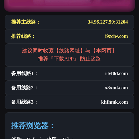
推荐主线路：
34.96.227.59:31204
推荐线路：
i9zciw.com
建议同时收藏【线路网址】与【本网页】
推荐『下载APP』 防止迷路
备用线路1：
rlvf0d.com
备用线路2：
x8xmt.com
备用线路3：
khfnmk.com
推荐浏览器：